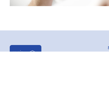
Sanitätshaus und Orthopädietechnik:
info@mein-sanihaus.de
Rehatechnik:
info@sanihaus-rehatechnik.de