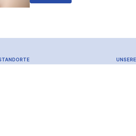
STANDORTE
UNSERE
mein SANiHAUS Rehatechnik GmbH
Sanitätsh
in Bad Kreuznach
Orthopädi
Tel.: 0671 / 4821209
Rehatechn
mein SANiHAUS in Bad Kreuznach
Ringstraße
Tel.: 0671 / 893000
mein SANiHAUS in Bad Kreuznach
Mannheimer Straße
Tel.: 0671 / 481731
mein SANiHAUS in Langenlonsheim